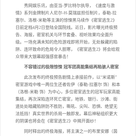
秀网娱乐讯，由亚当-罗比特尔执导，《速度与激
情》系列金牌制片人尼尔-H-莫瑞兹担任制片，泰勒-拉
塞尔、洛根-米勒等主演的惊悚黑马续作《密室逃生2》
日前定档4月2日登陆全国院线。近日，影片曝光终极预
告、海报，密室机关与环节套叠、视听效果均全面升
级。一场充满未知的危险游戏即将开始，无处躲藏的陷
阱、连环致命的危局令人胆寒，《密室逃生2》将会给观
众带来大银幕超强感官暴击！
不容错过的极限惊悚 冠军团高能集结再陷骇人密室
此次发布的终极预告剧情上承接前作，以“米诺斯”
密室游戏中唯一两位生还者佐伊（泰勒-拉塞尔 饰）和本
（洛根-米勒 饰）为中心，多位密室逃生的冠军玩家高能
集结，再次深陷连环死亡密室，地铁、银行、沙滩、街
道处处暗藏陷阱防不胜防，嘶吼、尖叫、恐惧、绝望无
法抵挡！真实世界的杀局一触即发。幕后神秘组织更大
的阴谋也将会在《密室逃生2》中揭开面纱！
同时释出的终极海报，将主演之一的布里安娜（茵