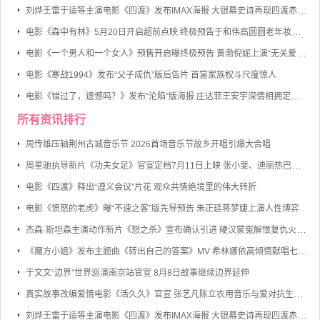
刘烨王雷于适等主演电影《四渡》发布IMAX海报 大银幕史诗再现四渡赤水的军事奇迹
电影《森中有林》5月20日开启超前点映 终极预告于和伟高圆圆老年妆首度曝光
电影《一个男人和一个女人》预售开启曝终极预告 黄渤倪妮上演“无关爱情的邂逅”
电影《寒战1994》发布“父子成仇”版后告片 首富家族权斗尺度惊人
电影《错过了，遗憾吗？》发布“沦陷”版海报 庄达菲王安宇深情相拥定格心动瞬间
所有资讯排行
周传雄压轴荆州古城音乐节 2026首场音乐节故乡开唱引爆大合唱
周星驰执导新片《功夫女足》官宣定档7月11日上映 张小斐、迪丽热巴、张艺兴领衔主演
电影《四渡》释出“遵义会议”片花 观众共情绝境里的伟大转折
电影《愤怒的老虎》曝“不速之客”版先导预告 朱正廷蒋梦婕上演人性博弈
杰森·斯坦森主演动作新片《怒之杀》宣布确认引进 硬汉蒙冤解恨复仇火力全开
《魔方小姐》发布主题曲《转出自己的答案》MV 希林娜依高倾情献唱七旬奶奶勇敢逐梦
于文文“边界”世界巡演南京站官宣 8月8日故事继续边界延伸
真实故事改编爱情电影《活久久》官宣 张艺凡陈立农用音乐与爱对抗生命倒计时
刘烨王雷于适等主演电影《四渡》发布IMAX海报 大银幕史诗再现四渡赤水的军事奇迹