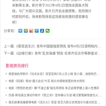
米勒等主演。影片将于2022年4月2日登陆全国各大院
线，与广大观众见面。影片已开启全面预售，危险倒计
时即刻开启，快来影院体验这场紧张刺激的感官暴击
吧！
分享到：
上一篇:
《密室逃生2》发布中国版独家预告 宣布4月2日清明档内地上映
下一篇:
《边缘行者》发布“乱世枭雄”预告 任贤齐任达华等群星对峙除暴升级
影视资讯排行
周星驰执导新片《功夫女足》官宣定档7月11日上映 张小斐、迪丽热巴、张艺兴领衔主演
电影《四渡》释出“遵义会议”片花 观众共情绝境里的伟大转折
电影《愤怒的老虎》曝“不速之客”版先导预告 朱正廷蒋梦婕上演人性博弈
杰森·斯坦森主演动作新片《怒之杀》宣布确认引进 硬汉蒙冤解恨复仇火力全开
真实故事改编爱情电影《活久久》官宣 张艺凡陈立农用音乐与爱对抗生命倒计时