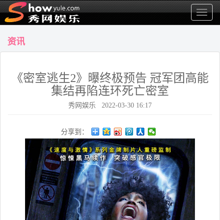
显
示
菜
资讯
单
《密室逃生2》曝终极预告 冠军团高能
集结再陷连环死亡密室
秀网娱乐 2022-03-30 16:17
分享到：