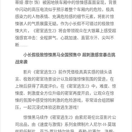
蒂娅·摩尔 饰）被困地铁车厢中的惊悚感直面呈现，背景
中闪动的高压电流似乎预示着整个车厢内的危险，极具
感染力的人物表情、充满危险感的细节元素，将影片惊
悚骇人的气质展露无疑。作为小长假不可错过的极致惊
悚大片，《密室逃生2》将会带领观众在大银幕上感受超
强感官冲击：全程屏气、心跳加速、直冒冷汗、尖叫不
断……
小长假极致惊悚黑马全国预售中 超刺激感官暴击挑
战来袭
影片《密室逃生2》前作凭借极具真实感的镜头语
言、极致的密室场景设计以及超强惊悚氛围的营造，在
上映后获得了高度评价。在《密室逃生2》中，难度、惊
悚度、刺激度全方位升级的密室再度开启，让观众在惊
悚的氛围中感受惊险刺激的危险游戏，非常适合组团解
压，一起沉浸式体验这款逃生游戏！
惊悚黑马续作《密室逃生2》由索尼哥伦比亚影片公
司出品，由《速度与激情》系列金牌制片人尼尔-H-莫瑞
兹担任制片，亚当-罗比特尔执导，泰勒-拉塞尔、洛根-