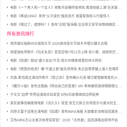
电影《一个男人和一个女人》预售开启曝终极预告 黄渤倪妮上演“无关爱情的邂逅”
电影《寒战1994》发布“父子成仇”版后告片 首富家族权斗尺度惊人
电影《错过了，遗憾吗？》发布“沦陷”版海报 庄达菲王安宇深情相拥定格心动瞬间
所有资讯排行
周传雄压轴荆州古城音乐节 2026首场音乐节故乡开唱引爆大合唱
周星驰执导新片《功夫女足》官宣定档7月11日上映 张小斐、迪丽热巴、张艺兴领衔主演
电影《四渡》释出“遵义会议”片花 观众共情绝境里的伟大转折
电影《愤怒的老虎》曝“不速之客”版先导预告 朱正廷蒋梦婕上演人性博弈
杰森·斯坦森主演动作新片《怒之杀》宣布确认引进 硬汉蒙冤解恨复仇火力全开
《魔方小姐》发布主题曲《转出自己的答案》MV 希林娜依高倾情献唱七旬奶奶勇敢逐梦
于文文“边界”世界巡演南京站官宣 8月8日故事继续边界延伸
真实故事改编爱情电影《活久久》官宣 张艺凡陈立农用音乐与爱对抗生命倒计时
刘烨王雷于适等主演电影《四渡》发布IMAX海报 大银幕史诗再现四渡赤水的军事奇迹
艾热AIR&王以太首次体育馆官宣！2026「太热爱」巡回演唱会即将开启