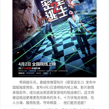
秀网娱乐讯，
悬疑惊悚冒险片《密室逃生2》发布中
国版独家预告，宣布4月2日清明档内地上映。影片剧情
承接前作，成功逃出邪恶密室游戏的挑战者们，这次将
被迫挑战更难更危险致命的关卡。十万伏电击地铁、吃
人沙滩、酸雨街道、夺命棋盘……他们能否逃脱？