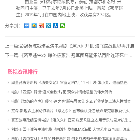
由
亚当-罗比特尔继续执导，泰勒-拉塞尔和洛根-米
勒回归主演，已于去年7月16日北美上映。首部《密室逃
生》2019年1月在中国内地上映，收获票房2.32亿。
分享到：
上一篇:
彭冠英陈钰琪主演电视剧《薄冰》开机 海飞谍战世界再开启
下一篇:
《密室逃生2》曝终极预告 冠军团高能集结再陷连环死亡密室
影视资讯排行
周星驰执导新片《功夫女足》官宣定档7月11日上映 张小斐、迪丽热巴、张艺兴领衔主演
电影《四渡》释出“遵义会议”片花 观众共情绝境里的伟大转折
电影《愤怒的老虎》曝“不速之客”版先导预告 朱正廷蒋梦婕上演人性博弈
杰森·斯坦森主演动作新片《怒之杀》宣布确认引进 硬汉蒙冤解恨复仇火力全开
真实故事改编爱情电影《活久久》官宣 张艺凡陈立农用音乐与爱对抗生命倒计时
刘烨王雷于适等主演电影《四渡》发布IMAX海报 大银幕史诗再现四渡赤水的军事奇迹
电影《森中有林》5月20日开启超前点映 终极预告于和伟高圆圆老年妆首度曝光