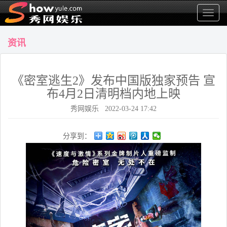
显
示
菜
资讯
单
《密室逃生2》发布中国版独家预告 宣
布4月2日清明档内地上映
秀网娱乐 2022-03-24 17:42
分享到：