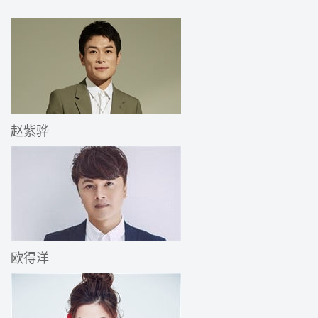
赵紫骅
欧得洋