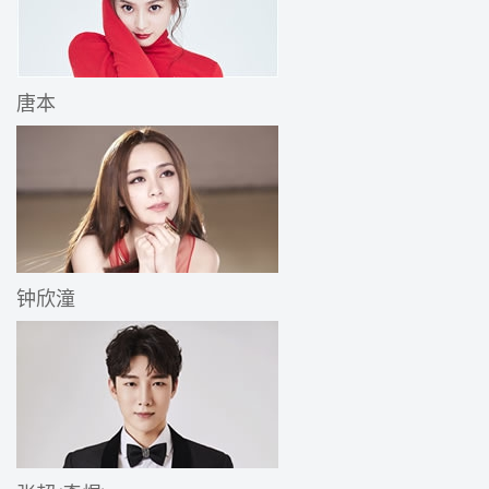
唐本
钟欣潼