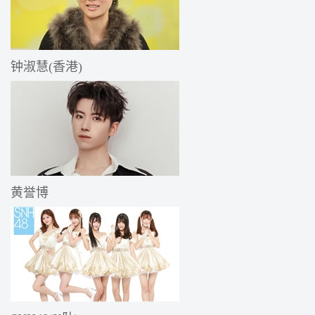
钟淑慧(香港)
黄誉博