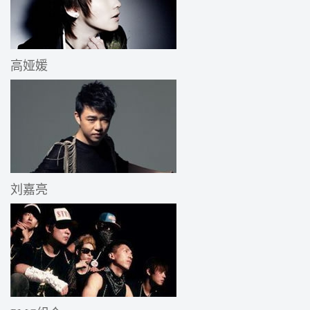
高娅媛
刘嘉亮