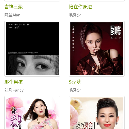
吉祥三聚
陪在你身边
阿兰Alan
毛泽少
那个男孩
Say 嗨
刘凡Fancy
毛泽少