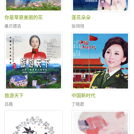
你是草原美丽的花
莲花朵朵
桑贝德吉
张翎翎
旅游天下
中国新时代
吕薇
丁晓君