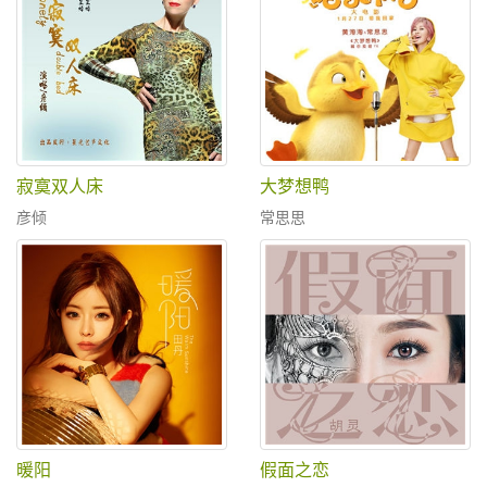
寂寞双人床
大梦想鸭
彦倾
常思思
暖阳
假面之恋