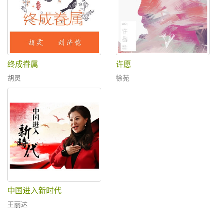
终成眷属
许愿
胡灵
徐苑
中国进入新时代
王丽达