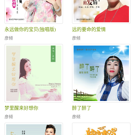
永远做你的宝贝(独唱版)
远的要命的爱情
彦倾
彦倾
梦里醒来好想你
醉了醉了
彦倾
彦倾