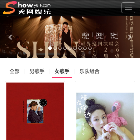
显
示
上
下
菜
单
一
一
张
张
全部
男歌手
女歌手
乐队组合