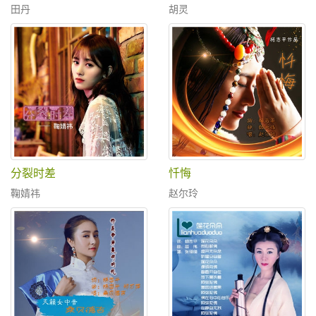
田丹
胡灵
分裂时差
忏悔
鞠婧祎
赵尔玲