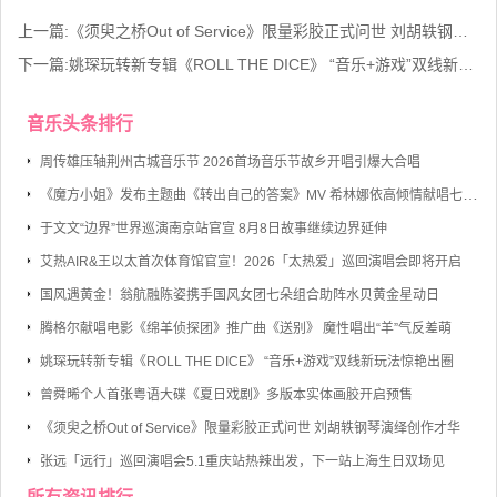
上一篇:
《须臾之桥Out of Service》限量彩胶正式问世 刘胡轶钢琴演绎创作才华
下一篇:
姚琛玩转新专辑《ROLL THE DICE》 “音乐+游戏”双线新玩法惊艳出圈
音乐头条排行
周传雄压轴荆州古城音乐节 2026首场音乐节故乡开唱引爆大合唱
《魔方小姐》发布主题曲《转出自己的答案》MV 希林娜依高倾情献唱七旬奶奶勇敢逐梦
于文文“边界”世界巡演南京站官宣 8月8日故事继续边界延伸
艾热AIR&王以太首次体育馆官宣！2026「太热爱」巡回演唱会即将开启
国风遇黄金！翁航融陈姿携手国风女团七朵组合助阵水贝黄金星动日
腾格尔献唱电影《绵羊侦探团》推广曲《送别》 魔性唱出“羊”气反差萌
姚琛玩转新专辑《ROLL THE DICE》 “音乐+游戏”双线新玩法惊艳出圈
曾舜晞个人首张粤语大碟《夏日戏剧》多版本实体画胶开启预售
《须臾之桥Out of Service》限量彩胶正式问世 刘胡轶钢琴演绎创作才华
张远「远行」巡回演唱会5.1重庆站热辣出发，下一站上海生日双场见