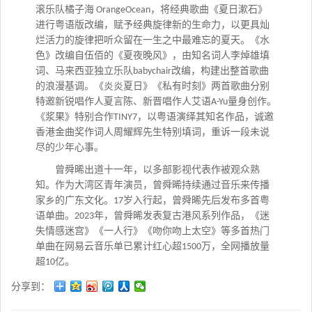
滚乐队橘子海
，将经典歌曲《夏日漱石》
OrangeOcean
进行粤语版改编，赋予经典旋律新的生命力，以更具灿
烂活力的旋律把听众留在一生之中最难忘的夏天。《水
色》改编自伍佰的《夏夜晚风》，由知名词人李焯雄填
词、马来西亚独立乐队
改编，构建出整首歌曲
babychair
的浪漫基调。《炎炎夏日》《私有时刻》两首歌曲分别
特邀新锐唱作人夏言陈、新晋唱作人艾语
量身创作。
A-Yu
《浆果》特别合作
，以粤语演绎其知名作品，诚邀
TINY7
香港金曲奖作词人周耀辉先生特别填词，重诉一段未说
尽的少年心事。
曾舜晞出道十一年，以多部影视代表作被观众熟
知。作为大湾区青年演员，曾舜晞持续通过音乐来传播
家乡的广东文化。
岁入行起，曾舜晞先后发布多首粤
17
语单曲。
年，曾舜晞发表复古港风系列作品，《迷
2023
失情感迷宫》《一人行》《吻你吻上太空》等多首热门
单曲在网易云音乐单已累计红心超
万，全网播放量
1500
超
亿。
10
分享到：