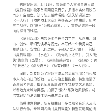
秀网娱乐讯，
月
日，曾舜晞个人首张粤语大碟
5
11
《夏日戏剧》独家首发网易云音乐，多版本实体画胶已
同步开启预售。该专辑是曾舜晞继《迷失情感迷宫》
《一人行》《吻你吻上太空》等多首热门单曲后，历时
三年创作，以“夏日”为核心意象，用九首作品讲述一段
向内探寻的过程。
《夏日戏剧》由曾舜晞全程亲力主导，从选曲、编
曲、创作、填词到演唱与视觉，串联起一个看见自己、
接纳自己，安放自己的过程。专辑从
爱人
展开，包括
“
”
《夏日戏剧》、《水色》、《吻你吻上太空》；引入
迷
“
失
篇章的《坠夏》、《迷失情感迷宫》、《浆果》；再
”
到
爱己
之《炎炎夏日》《私有时刻》《一人行》。
“
”
同时，新专辑为了将复古港风的氤氲氛围和当代都
市人内心向往的松弛、自在与治愈相融合，特别邀请了
香港著名导演、摄影师夏永康跨刀坐镇视觉艺术总监，
以香港九龙城为灵感，拍摄了
爱人
系列港风影像，将
“
”
粤式记忆与港风情愫刻画得淋漓尽致。
值得注意的是，新专辑曲目与多位知名音乐人及乐
队进行合作。专辑同名曲《夏日戏剧》特别联动英伦摇