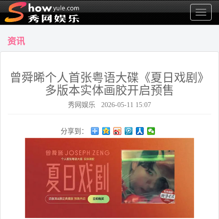
显
示
菜
资讯
单
曾舜晞个人首张粤语大碟《夏日戏剧》
多版本实体画胶开启预售
秀网娱乐 2026-05-11 15:07
分享到：