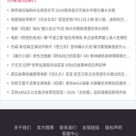
所有资讯排行
周传雄压轴荆州古城音乐节 2026首场音乐节故乡开唱引爆大合唱
周星驰执导新片《功夫女足》官宣定档7月11日上映 张小斐、迪丽热巴、张艺兴领衔主演
电影《四渡》释出“遵义会议”片花 观众共情绝境里的伟大转折
电影《愤怒的老虎》曝“不速之客”版先导预告 朱正廷蒋梦婕上演人性博弈
杰森·斯坦森主演动作新片《怒之杀》宣布确认引进 硬汉蒙冤解恨复仇火力全开
《魔方小姐》发布主题曲《转出自己的答案》MV 希林娜依高倾情献唱七旬奶奶勇敢逐梦
于文文“边界”世界巡演南京站官宣 8月8日故事继续边界延伸
真实故事改编爱情电影《活久久》官宣 张艺凡陈立农用音乐与爱对抗生命倒计时
刘烨王雷于适等主演电影《四渡》发布IMAX海报 大银幕史诗再现四渡赤水的军事奇迹
艾热AIR&王以太首次体育馆官宣！2026「太热爱」巡回演唱会即将开启
关于我们
官方微博
联系我们
友情链接
版权声明
客服中心