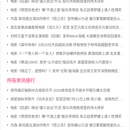
电影《四渡》释出“遵义会议”片花 观众共情绝境里的伟大转折
电影《愤怒的老虎》曝“不速之客”版先导预告 朱正廷蒋梦婕上演人性博弈
杰森·斯坦森主演动作新片《怒之杀》宣布确认引进 硬汉蒙冤解恨复仇火力全开
真实故事改编爱情电影《活久久》官宣 张艺凡陈立农用音乐与爱对抗生命倒计时
刘烨王雷于适等主演电影《四渡》发布IMAX海报 大银幕史诗再现四渡赤水的军事奇迹
电影《森中有林》5月20日开启超前点映 终极预告于和伟高圆圆老年妆首度曝光
电影《一个男人和一个女人》预售开启曝终极预告 黄渤倪妮上演“无关爱情的邂逅”
电影《寒战1994》发布“父子成仇”版后告片 首富家族权斗尺度惊人
电影《错过了，遗憾吗？》发布“沦陷”版海报 庄达菲王安宇深情相拥定格心动瞬间
所有资讯排行
周传雄压轴荆州古城音乐节 2026首场音乐节故乡开唱引爆大合唱
周星驰执导新片《功夫女足》官宣定档7月11日上映 张小斐、迪丽热巴、张艺兴领衔主演
电影《四渡》释出“遵义会议”片花 观众共情绝境里的伟大转折
电影《愤怒的老虎》曝“不速之客”版先导预告 朱正廷蒋梦婕上演人性博弈
杰森·斯坦森主演动作新片《怒之杀》宣布确认引进 硬汉蒙冤解恨复仇火力全开