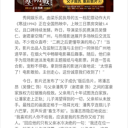
秀网娱乐讯，
由梁乐民执导的五一档犯罪动作大片
《寒战
》正在全国热映中，上映三日票房突破
1994
1.4
亿，且口碑持续发酵。昨日，导演梁乐民携演员吴慷
仁、谢君豪空降广州，与热情影迷展开多场映后交流互
动。不少观众直呼：“二刷之后更懂导演的用心了！”当
天，影片出品人及监制江志强与主创们一同体验广州地
道早茶，在烟火气中畅聊电影幕后趣事。随后，他们亲
手为现场影迷派发电影主题报纸与电影票，并逐一签名
合影，宠粉不停歇。拿到惊喜的影迷兴奋地说：“太惊喜
了！电影敢拍，主创走心，这份诚意我们收到了！”
今日，影片还发布了
“父子成仇”版后告片，将潘志
昂（吴慷仁 饰）与父亲潘隽亨（谢君豪 饰）之间的富豪
家族权力拉锯推向极致。父亲用几十年试图洗白家族，
让潘家走上正轨；儿子渴望得到的一切，父亲却从未放
手。最残忍的画面定格于一场耳光戏：潘隽亨连掴儿子
六巴掌，厉声斥道“畜生不如”。当潘志昂隐忍地说出：
“我喜欢的人你不给我，应该是我的东西你又给了别
人。”回应他的只有父亲冰冷决绝的一句：“我还在位一