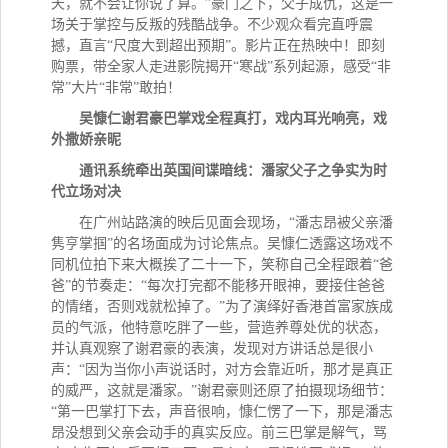
天，就不会让你说了算。”豪门之下，父子成仇，这是一
场关于掌控与反叛的残酷战争。不少观众看完直呼震
撼，直言“尺度大到超出预期”。影片正在热映中！即刻
购票，带全家人走进影院揭开“寒战”系列起源，感受“非
常”大片“非常”敢拍！
吴慷仁谢君豪巴掌戏全程真打，戏内耳光响亮，戏
外撒娇亲昵
通讯系统牵出英国间谍暗线：潘家父子之争实为时
代立场对决
在广州站路演的映后见面会现场，
“潘志昂被父亲潘
隽亨掌掴”的名场面成为讨论焦点。吴慷仁透露这场戏不
同机位拍下来大概挨了二十一下，笑称自己全程跟着“爸
爸”的节奏走：“每次打完都不能移开眼神，要接住爸爸
的情绪，否则戏就松掉了。”为了演绎好香港首富家族成
员的气派，他特意吃胖了一些，营造养尊处优的状态，
并认真观察了谢君豪的表演，发现对方讲话总是很小
声：“因为当你小声说话时，对方会靠近听，那才是真正
的威严，这就是潘家。”谢君豪则还原了拍摄现场细节：
“第一巴掌打下去，声音很响，慷仁愣了一下，那是潘志
昂没想到父亲会动手的真实反应。前三巴掌是解气，骂