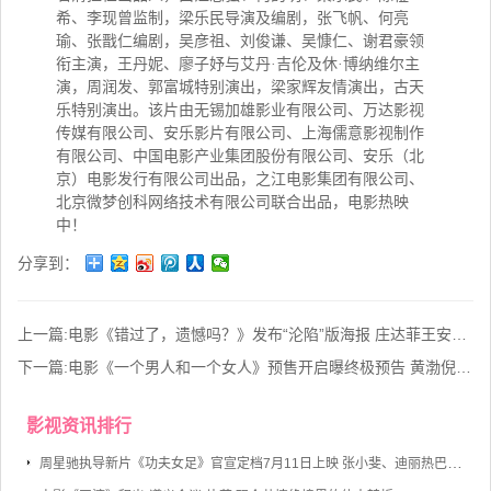
希、李现曾监制，梁乐民导演及编剧，张飞帆、何亮
瑜、张戬仁编剧，吴彦祖、刘俊谦、吴慷仁、谢君豪领
衔主演，王丹妮、廖子妤与艾丹·吉伦及休·博纳维尔主
演，周润发、郭富城特别演出，梁家辉友情演出，古天
乐特别演出。该片由无锡加雄影业有限公司、万达影视
传媒有限公司、安乐影片有限公司、上海儒意影视制作
有限公司、中国电影产业集团股份有限公司、安乐（北
京）电影发行有限公司出品，之江电影集团有限公司、
北京微梦创科网络技术有限公司联合出品，电影热映
中！
分享到：
上一篇:
电影《错过了，遗憾吗？》发布“沦陷”版海报 庄达菲王安宇深情相拥定格心动瞬间
下一篇:
电影《一个男人和一个女人》预售开启曝终极预告 黄渤倪妮上演“无关爱情的邂逅”
影视资讯排行
周星驰执导新片《功夫女足》官宣定档7月11日上映 张小斐、迪丽热巴、张艺兴领衔主演