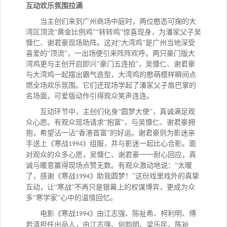
互动欢乐氛围拉满
当主创们来到广州商场中庭时，两位憨态可掬的大
湾区顶流
“黄金比例鸡”“转转鸡”惊喜现身，为潘家父子吴
慷仁、谢君豪现场助阵。这对“大湾鸡”是广州当地深受
喜爱的“顶流”，一出场便引来阵阵欢呼。两只豪门版大
湾鸡更与主创开启即兴“豪门五连拍”，吴慷仁、谢君豪
与大湾鸡一起摆出霸气造型，大湾鸡的憨萌模样瞬间点
燃全场欢乐氛围。它们还现场学起了潘家父子扇巴掌的
名场面，可爱版动作引得观众笑声连连。
互动环节中，主创们化身
“圆梦大使”，真诚满足观
众心愿。有观众现场请求“抱富”，与吴慷仁、谢君豪拥
抱，希望沾一沾“香港首富”的好运。谢君豪则为影迷亲
手送上《寒战
》组服，并与影迷一起比心合影。面
1994
对观众的众多心愿，吴慷仁、谢君豪一一耐心回应，真
诚与暖意赢得现场点赞无数。有观众激动地说：“太暖
了，感谢《寒战
》助我圆梦！”这份戏里戏外的真挚
1994
互动，让“寒战”不再只是银幕上的权谋博弈，更成为众
多“寒学家”心中的温情回忆。
电影《寒战
》由江志强、陈祉希、柯利明、傅
1994
若清担任出品人，由江志强、何韵明、梁乐民、陈祉