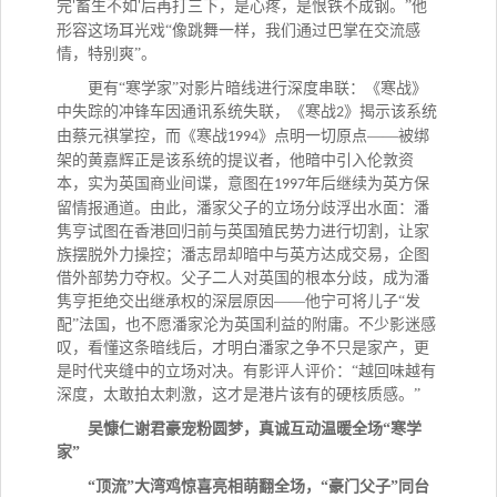
完
畜生不如
后再打三下，是心疼，是恨铁不成钢。”他
'
'
形容这场耳光戏“像跳舞一样，我们通过巴掌在交流感
情，特别爽”。
更有
“寒学家”对影片暗线进行深度串联：《寒战》
中失踪的冲锋车因通讯系统失联，《寒战
》揭示该系统
2
由蔡元祺掌控，而《寒战
》点明一切原点——被绑
1994
架的黄嘉辉正是该系统的提议者，他暗中引入伦敦资
本，实为英国商业间谍，意图在
年后继续为英方保
1997
留情报通道。由此，潘家父子的立场分歧浮出水面：潘
隽亨试图在香港回归前与英国殖民势力进行切割，让家
族摆脱外力操控；潘志昂却暗中与英方达成交易，企图
借外部势力夺权。父子二人对英国的根本分歧，成为潘
隽亨拒绝交出继承权的深层原因——他宁可将儿子“发
配”法国，也不愿潘家沦为英国利益的附庸。不少影迷感
叹，看懂这条暗线后，才明白潘家之争不只是家产，更
是时代夹缝中的立场对决。有影评人评价：“越回味越有
深度，太敢拍太刺激，这才是港片该有的硬核质感。”
吴慷仁谢君豪宠粉圆梦，真诚互动温暖全场
“寒学
家”
“顶流”大湾鸡惊喜亮相萌翻全场，“豪门父子”同台