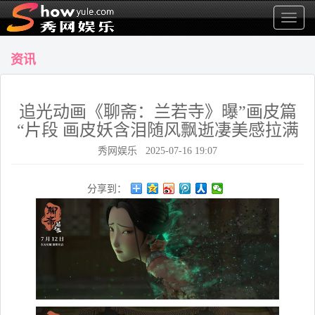
显
示
菜
资讯
单
追光动画《聊斋：兰若寺》曝”画皮篇
“片段 画皮妖含泪随风飘逝凄美感拉满
秀网娱乐 2025-07-16 19:07
分享到：