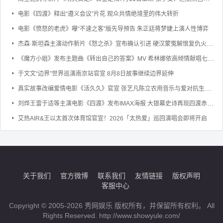
电影《四渡》释出“遵义会议”片花 观众共情绝境里的伟大转折
电影《愤怒的老虎》曝“不速之客”版先导预告 朱正廷蒋梦婕上演人性博弈
杰森·斯坦森主演动作新片《怒之杀》宣布确认引进 硬汉蒙冤解恨复仇火力全开
《魔方小姐》发布主题曲《转出自己的答案》MV 希林娜依高倾情献唱七旬奶奶勇敢逐梦
于文文“边界”世界巡演南京站官宣 8月8日故事继续边界延伸
真实故事改编爱情电影《活久久》官宣 张艺凡陈立农用音乐与爱对抗生命倒计时
刘烨王雷于适等主演电影《四渡》发布IMAX海报 大银幕史诗再现四渡赤水的军事奇迹
艾热AIR&王以太首次体育馆官宣！2026「太热爱」巡回演唱会即将开启
关于我们
官方微博
联系我们
友情链接
版权声明
客服中心
Copyright © 2005-2026 秀网娱乐 版权所有，并保留所有权利。 All
Rights Reserved. http://www.showyule.com/