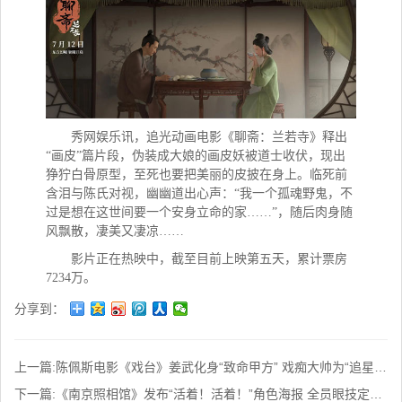
秀网娱乐讯，
追光动画电影《聊斋：兰若寺》释出
“画皮”篇片段，伪装成大娘的画皮妖被道士收伏，现出
狰狞白骨原型，至死也要把美丽的皮披在身上。临死前
含泪与陈氏对视，幽幽道出心声：“我一个孤魂野鬼，不
过是想在这世间要一个安身立命的家……”，随后肉身随
风飘散，凄美又凄凉……
影片正在热映中，截至目前上映第五天，累计票房
7234万。
分享到：
上一篇:
陈佩斯电影《戏台》姜武化身“致命甲方” 戏痴大帅为“追星”爆改五庆班
下一篇:
《南京照相馆》发布“活着！活着！”角色海报 全员眼技定格战火中求生渴望