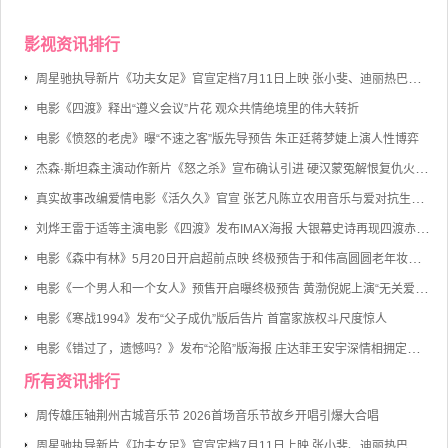
影视资讯排行
周星驰执导新片《功夫女足》官宣定档7月11日上映 张小斐、迪丽热巴、张艺兴领衔主演
电影《四渡》释出“遵义会议”片花 观众共情绝境里的伟大转折
电影《愤怒的老虎》曝“不速之客”版先导预告 朱正廷蒋梦婕上演人性博弈
杰森·斯坦森主演动作新片《怒之杀》宣布确认引进 硬汉蒙冤解恨复仇火力全开
真实故事改编爱情电影《活久久》官宣 张艺凡陈立农用音乐与爱对抗生命倒计时
刘烨王雷于适等主演电影《四渡》发布IMAX海报 大银幕史诗再现四渡赤水的军事奇迹
电影《森中有林》5月20日开启超前点映 终极预告于和伟高圆圆老年妆首度曝光
电影《一个男人和一个女人》预售开启曝终极预告 黄渤倪妮上演“无关爱情的邂逅”
电影《寒战1994》发布“父子成仇”版后告片 首富家族权斗尺度惊人
电影《错过了，遗憾吗？》发布“沦陷”版海报 庄达菲王安宇深情相拥定格心动瞬间
所有资讯排行
周传雄压轴荆州古城音乐节 2026首场音乐节故乡开唱引爆大合唱
周星驰执导新片《功夫女足》官宣定档7月11日上映 张小斐、迪丽热巴、张艺兴领衔主演