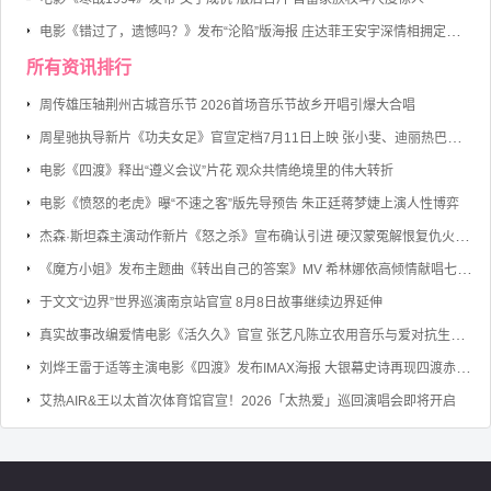
电影《错过了，遗憾吗？》发布“沦陷”版海报 庄达菲王安宇深情相拥定格心动瞬间
所有资讯排行
周传雄压轴荆州古城音乐节 2026首场音乐节故乡开唱引爆大合唱
周星驰执导新片《功夫女足》官宣定档7月11日上映 张小斐、迪丽热巴、张艺兴领衔主演
电影《四渡》释出“遵义会议”片花 观众共情绝境里的伟大转折
电影《愤怒的老虎》曝“不速之客”版先导预告 朱正廷蒋梦婕上演人性博弈
杰森·斯坦森主演动作新片《怒之杀》宣布确认引进 硬汉蒙冤解恨复仇火力全开
《魔方小姐》发布主题曲《转出自己的答案》MV 希林娜依高倾情献唱七旬奶奶勇敢逐梦
于文文“边界”世界巡演南京站官宣 8月8日故事继续边界延伸
真实故事改编爱情电影《活久久》官宣 张艺凡陈立农用音乐与爱对抗生命倒计时
刘烨王雷于适等主演电影《四渡》发布IMAX海报 大银幕史诗再现四渡赤水的军事奇迹
艾热AIR&王以太首次体育馆官宣！2026「太热爱」巡回演唱会即将开启