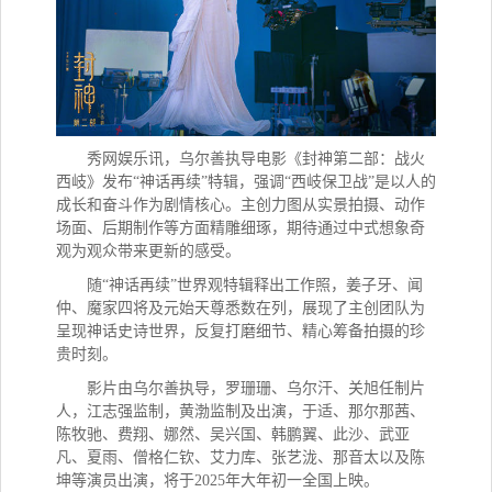
秀网娱乐讯，
乌尔善执导电影《封神第二部：战火
西岐》发布
“神话再续”特辑，强调“西岐保卫战”是以人的
成长和奋斗作为剧情核心。主创力图从实景拍摄、动作
场面、后期制作等方面精雕细琢，期待通过中式想象奇
观为观众带来更新的感受。
随
“神话再续”世界观特辑释出工作照，姜子牙、闻
仲、魔家四将及元始天尊悉数在列，展现了主创团队为
呈现神话史诗世界，反复打磨细节、精心筹备拍摄的珍
贵时刻。
影片由乌尔善执导，罗珊珊、乌尔汗、关旭任制片
人，江志强监制，黄渤监制及出演，于适、那尔那茜、
陈牧驰、费翔、娜然、吴兴国、韩鹏翼、此沙、武亚
凡、夏雨、僧格仁钦、艾力库、张艺泷、那音太以及陈
坤等演员出演，将于
2025年大年初一全国上映。