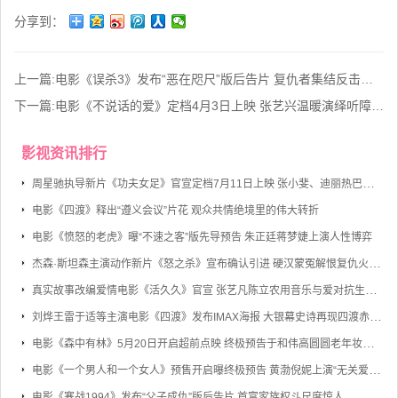
分享到：
上一篇:
电影《误杀3》发布“恶在咫尺”版后告片 复仇者集结反击罪恶黑产
下一篇:
电影《不说话的爱》定档4月3日上映 张艺兴温暖演绎听障爸爸带娃
影视资讯排行
周星驰执导新片《功夫女足》官宣定档7月11日上映 张小斐、迪丽热巴、张艺兴领衔主演
电影《四渡》释出“遵义会议”片花 观众共情绝境里的伟大转折
电影《愤怒的老虎》曝“不速之客”版先导预告 朱正廷蒋梦婕上演人性博弈
杰森·斯坦森主演动作新片《怒之杀》宣布确认引进 硬汉蒙冤解恨复仇火力全开
真实故事改编爱情电影《活久久》官宣 张艺凡陈立农用音乐与爱对抗生命倒计时
刘烨王雷于适等主演电影《四渡》发布IMAX海报 大银幕史诗再现四渡赤水的军事奇迹
电影《森中有林》5月20日开启超前点映 终极预告于和伟高圆圆老年妆首度曝光
电影《一个男人和一个女人》预售开启曝终极预告 黄渤倪妮上演“无关爱情的邂逅”
电影《寒战1994》发布“父子成仇”版后告片 首富家族权斗尺度惊人