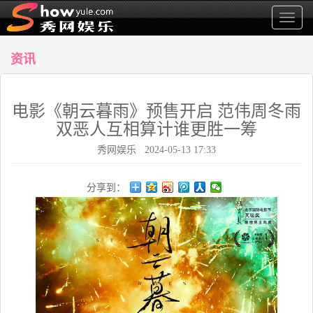
显
示
菜
资讯
单
电影《朝云暮雨》预售开启 范伟周冬雨
双恶人互相算计谁更胜一筹
秀网娱乐 2024-05-13 17:33
分享到：