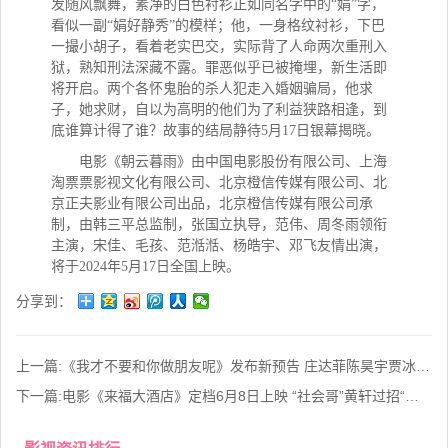
发随风飘舞，素净的白色衬衫正如同名字中的“娟”字，
看似一副“娟好静秀”的模样；他，一身格纹衬衫，下巴
一撮小胡子，看着老实巴交，实际背了人命两次重刑入
狱，熟知刑法深藏不露。罪恶似乎已被掩埋，新生活即
将开启。两个各怀鬼胎的杀人犯走入婚姻骗局，他求
子，她求财，自以为高明的他们为了利益狭路相逢，到
底谁算计得了谁？故事的结局静待5月17日银幕揭晓。
电影《朝云暮雨》由中国电影股份有限公司、上海
淘票票影视文化有限公司、北京橙信传媒有限公司、北
京正夫影业有限公司出品，北京橙信传媒有限公司承
制，由韩三平总监制，张国立执导，范伟、周冬雨领衔
主演，宋佳、毛孩、范湉湉、杨皓宇、邓飞友情出演，
将于2024年5月17日全国上映。
分享到：
上一篇:
《我才不要和你做朋友呢》发布新预告 庄达菲陈昊宇贾冰牛莉上演欢乐隔辈亲
下一篇:
电影《来福大酒店》定档6月8日上映 “社会哥”黄轩过招“泼辣老板娘”柳岩