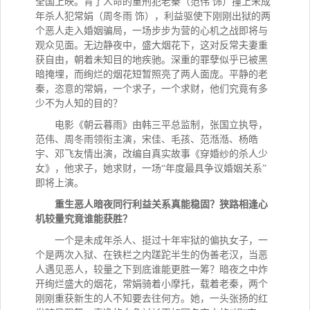
全国上映。背了人命的重刑犯老秦（范伟 饰）撞上未成
年杀人犯常娟（周冬雨 饰），利益驱使下刚刚出狱的两
个恶人走入婚姻骗局，一场步步为营的心机之战即将与
观众见面。无边静夜中，盛大烟花下，这对反常夫妻重
获自由，朝着未知目的地疾驰。深重的罪孽似乎已被黑
暗掩埋，而绚烂的烟花短暂照亮了两人面庞。平静的老
秦，恣意的常娟，一个求子，一个求财，他们究竟有多
少不为人知的目的？
电影《朝云暮雨》由韩三平总监制，张国立执导，
范伟、周冬雨领衔主演，宋佳、毛孩、范湉湉、杨皓
宇、邓飞友情出演，改编自真实故事《穿婚纱的杀人少
女》，他求子，她求财，一场“年度最具争议婚姻关系”
即将上演。
重生恶人暗夜同行利益关系真能稳固？狭路相逢心
机较量究竟谁能获胜？
一个是未成年杀人、挺过十年牢狱的偏执女子，一
个是两次入狱、在铁栏之内蹉跎半生的伪善老汉，当恶
人遇见恶人，较量之下到底谁能更胜一筹？暗夜之中炸
开绚烂盛大的烟花，常娟骑着小摩托，载着老秦，两个
刚刚重获新生的人不知要去往何方。她，一头张扬的红