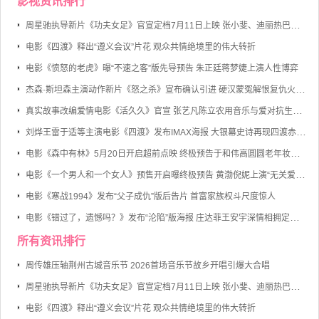
影视资讯排行
周星驰执导新片《功夫女足》官宣定档7月11日上映 张小斐、迪丽热巴、张艺兴领衔主演
电影《四渡》释出“遵义会议”片花 观众共情绝境里的伟大转折
电影《愤怒的老虎》曝“不速之客”版先导预告 朱正廷蒋梦婕上演人性博弈
杰森·斯坦森主演动作新片《怒之杀》宣布确认引进 硬汉蒙冤解恨复仇火力全开
真实故事改编爱情电影《活久久》官宣 张艺凡陈立农用音乐与爱对抗生命倒计时
刘烨王雷于适等主演电影《四渡》发布IMAX海报 大银幕史诗再现四渡赤水的军事奇迹
电影《森中有林》5月20日开启超前点映 终极预告于和伟高圆圆老年妆首度曝光
电影《一个男人和一个女人》预售开启曝终极预告 黄渤倪妮上演“无关爱情的邂逅”
电影《寒战1994》发布“父子成仇”版后告片 首富家族权斗尺度惊人
电影《错过了，遗憾吗？》发布“沦陷”版海报 庄达菲王安宇深情相拥定格心动瞬间
所有资讯排行
周传雄压轴荆州古城音乐节 2026首场音乐节故乡开唱引爆大合唱
周星驰执导新片《功夫女足》官宣定档7月11日上映 张小斐、迪丽热巴、张艺兴领衔主演
电影《四渡》释出“遵义会议”片花 观众共情绝境里的伟大转折