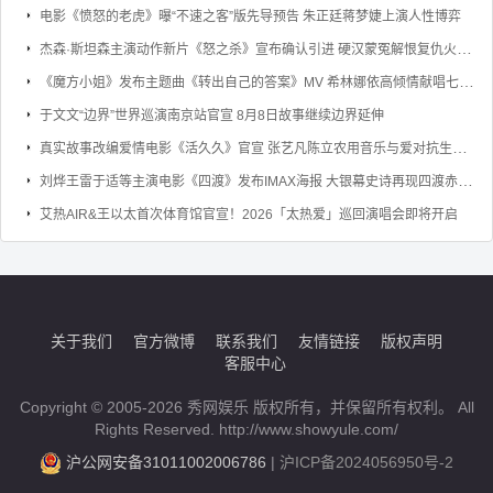
电影《愤怒的老虎》曝“不速之客”版先导预告 朱正廷蒋梦婕上演人性博弈
杰森·斯坦森主演动作新片《怒之杀》宣布确认引进 硬汉蒙冤解恨复仇火力全开
《魔方小姐》发布主题曲《转出自己的答案》MV 希林娜依高倾情献唱七旬奶奶勇敢逐梦
于文文“边界”世界巡演南京站官宣 8月8日故事继续边界延伸
真实故事改编爱情电影《活久久》官宣 张艺凡陈立农用音乐与爱对抗生命倒计时
刘烨王雷于适等主演电影《四渡》发布IMAX海报 大银幕史诗再现四渡赤水的军事奇迹
艾热AIR&王以太首次体育馆官宣！2026「太热爱」巡回演唱会即将开启
关于我们
官方微博
联系我们
友情链接
版权声明
客服中心
Copyright © 2005-2026 秀网娱乐 版权所有，并保留所有权利。 All
Rights Reserved. http://www.showyule.com/
沪公网安备31011002006786
|
沪ICP备2024056950号-2