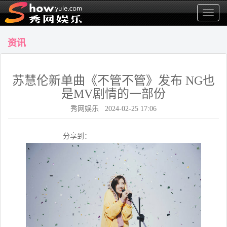
显
示
菜
资讯
单
苏慧伦新单曲《不管不管》发布 NG也
是MV剧情的一部份
秀网娱乐 2024-02-25 17:06
分享到：