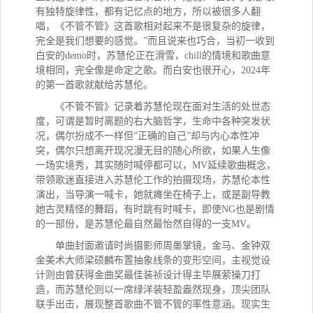
有独特旋律性，都有记忆点的地方，所以被很多人翻
唱，《不管不管》这首歌相对起来不是很复杂的旋律，
完全是我们想要的感觉。”而且说来也巧合，当初一收到
白安的demo时，苏慧伦正在滑雪，chill的情境和歌曲意
境相同，完全像是命定之歌。而白安也很开心，2024年
的第一首歌就献给苏慧伦。
《不管不管》记录着苏慧伦现在面对生活的处世态
度，可谓是暂时离题的右大脑哲学，生命中各种突发状
况，偶尔扮成不一样但“正确的自己”却与内心本性冲
突，偶尔只想离开现况漫无目的随心所欲，如果人生像
一场实境秀，其实随时喊停都可以，MV延续歌曲概念，
带领歌迷直接进入苏慧伦工作的拍摄现场，苏慧伦本性
演出，当导演一喊卡，她就瘫坐在椅子上，或是副导教
她古灵精怪的舞蹈，有时跳有时喊卡，即使NG也是剧情
的一部份，是苏慧伦最自然最怡然自得的一支MV。
单曲封面邀请时尚摄影师周墨掌镜，金马、金钟双
金美术大师梁硕麟布置抽象线条的变形空间，主视觉设
计则由曾获得金曲奖最佳装祯设计得主毕展萦操刀打
造，而苏慧伦则以一席绿洋装轻盈盎然现身，顶尖团队
联手出击，展现整首歌曲不管不管的率性意涵。现实生