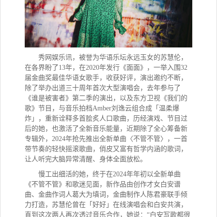
秀网娱乐讯，
被誉为华语乐坛永远玉女的苏慧伦，
在各界盼了13年，在2020年发行《面面》，一举入围32
届金曲奖最佳华语女歌手，收获好评，演出邀约不断，
除了举办出道三十周年首次大型演唱会，去年参与了
《谁是被害者》第二季的演出，以及东方卫视《我们的
歌》节目，与音乐拍档Amber刘逸云组合成「温柔爆
炸」，重新诠释多首脍炙人口歌曲，历经演戏、节目过
后的她，也激活了全新音乐能量，近期除了全心筹备新
专辑外，2024年抢先推出全新单曲〈不管不管〉，一首
带节奏的轻快摇滚歌曲，俏皮又富有哲学内涵的歌词，
让人听完大脑异常清醒、身体全面放松。
慢工出细活的她，终于在2024年年初以全新单曲
《不管不管》和歌迷见面，新作品由创作才女白安谱
曲、金曲作词人葛大为填词，金曲制作人陈君豪联手倾
力打造，苏慧伦曾在「好好」在线演唱会和白安共演，
直到这次两人再次透过音乐合作，她说：“白安写歌都很