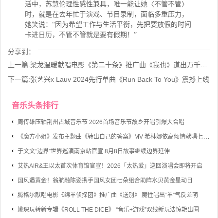
活中，苏慧伦理性感性兼具，唯一能让她〈不管不管〉
时，就是在去年忙于演戏、节目录制，面临多重压力，
她笑说：“因为希望工作与生活平衡，先把要放假的时间
卡进日历，不管不管就是要有假期！”
分享到：
上一篇:
梁龙温暖献唱电影《第二十条》推广曲《我也》道出万千你我心声
下一篇:
张艺兴x Lauv 2024先行单曲《Run Back To You》震撼上线
音乐头条排行
周传雄压轴荆州古城音乐节 2026首场音乐节故乡开唱引爆大合唱
《魔方小姐》发布主题曲《转出自己的答案》MV 希林娜依高倾情献唱七旬奶奶勇敢逐梦
于文文“边界”世界巡演南京站官宣 8月8日故事继续边界延伸
艾热AIR&王以太首次体育馆官宣！2026「太热爱」巡回演唱会即将开启
国风遇黄金！翁航融陈姿携手国风女团七朵组合助阵水贝黄金星动日
腾格尔献唱电影《绵羊侦探团》推广曲《送别》 魔性唱出“羊”气反差萌
姚琛玩转新专辑《ROLL THE DICE》 “音乐+游戏”双线新玩法惊艳出圈