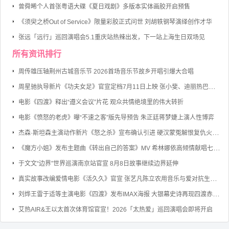
曾舜晞个人首张粤语大碟《夏日戏剧》多版本实体画胶开启预售
《须臾之桥Out of Service》限量彩胶正式问世 刘胡轶钢琴演绎创作才华
张远「远行」巡回演唱会5.1重庆站热辣出发，下一站上海生日双场见
所有资讯排行
周传雄压轴荆州古城音乐节 2026首场音乐节故乡开唱引爆大合唱
周星驰执导新片《功夫女足》官宣定档7月11日上映 张小斐、迪丽热巴、张艺兴领衔主演
电影《四渡》释出“遵义会议”片花 观众共情绝境里的伟大转折
电影《愤怒的老虎》曝“不速之客”版先导预告 朱正廷蒋梦婕上演人性博弈
杰森·斯坦森主演动作新片《怒之杀》宣布确认引进 硬汉蒙冤解恨复仇火力全开
《魔方小姐》发布主题曲《转出自己的答案》MV 希林娜依高倾情献唱七旬奶奶勇敢逐梦
于文文“边界”世界巡演南京站官宣 8月8日故事继续边界延伸
真实故事改编爱情电影《活久久》官宣 张艺凡陈立农用音乐与爱对抗生命倒计时
刘烨王雷于适等主演电影《四渡》发布IMAX海报 大银幕史诗再现四渡赤水的军事奇迹
艾热AIR&王以太首次体育馆官宣！2026「太热爱」巡回演唱会即将开启