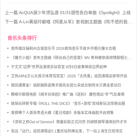
上一篇:
AcQUA源少年须弘道 01/31感性告白单曲《Spotlight》上线
下一篇:
A-Lin黄丽玲献唱《阿麦从军》影视剧主题曲《吹不熄的我》今日上线
音乐头条排行
周传雄压轴荆州古城音乐节 2026首场音乐节故乡开唱引爆大合唱
《魔方小姐》发布主题曲《转出自己的答案》MV 希林娜依高倾情献唱七旬奶奶勇敢逐梦
于文文“边界”世界巡演南京站官宣 8月8日故事继续边界延伸
艾热AIR&王以太首次体育馆官宣！2026「太热爱」巡回演唱会即将开启
国风遇黄金！翁航融陈姿携手国风女团七朵组合助阵水贝黄金星动日
腾格尔献唱电影《绵羊侦探团》推广曲《送别》 魔性唱出“羊”气反差萌
姚琛玩转新专辑《ROLL THE DICE》 “音乐+游戏”双线新玩法惊艳出圈
曾舜晞个人首张粤语大碟《夏日戏剧》多版本实体画胶开启预售
《须臾之桥Out of Service》限量彩胶正式问世 刘胡轶钢琴演绎创作才华
张远「远行」巡回演唱会5.1重庆站热辣出发，下一站上海生日双场见