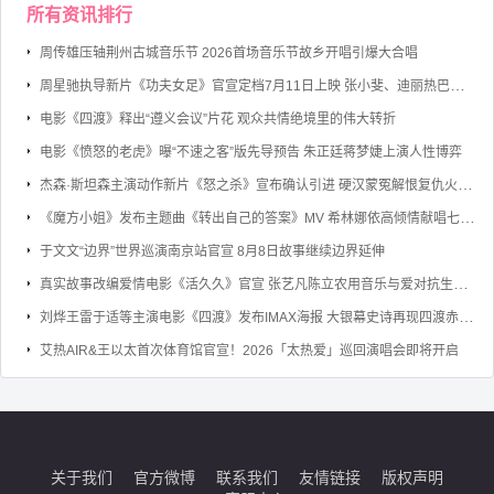
所有资讯排行
周传雄压轴荆州古城音乐节 2026首场音乐节故乡开唱引爆大合唱
周星驰执导新片《功夫女足》官宣定档7月11日上映 张小斐、迪丽热巴、张艺兴领衔主演
电影《四渡》释出“遵义会议”片花 观众共情绝境里的伟大转折
电影《愤怒的老虎》曝“不速之客”版先导预告 朱正廷蒋梦婕上演人性博弈
杰森·斯坦森主演动作新片《怒之杀》宣布确认引进 硬汉蒙冤解恨复仇火力全开
《魔方小姐》发布主题曲《转出自己的答案》MV 希林娜依高倾情献唱七旬奶奶勇敢逐梦
于文文“边界”世界巡演南京站官宣 8月8日故事继续边界延伸
真实故事改编爱情电影《活久久》官宣 张艺凡陈立农用音乐与爱对抗生命倒计时
刘烨王雷于适等主演电影《四渡》发布IMAX海报 大银幕史诗再现四渡赤水的军事奇迹
艾热AIR&王以太首次体育馆官宣！2026「太热爱」巡回演唱会即将开启
关于我们
官方微博
联系我们
友情链接
版权声明