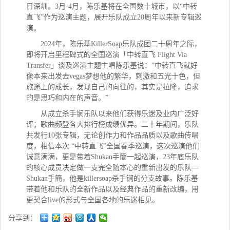
日深圳。3月-4月，陈乐基将在全国数十城市，以“中转
直飞”作为巡演主题，展开乐队成立20周年以来新专辑巡
演。
2024年，陈乐基KillerSoap乐队成团二十周年之际，
即将开启里程碑式的全国巡演「中转直飞 Flight Via
Transfer」谈及巡演主题主唱陈乐基说：“中转直飞就好
像本来出发去vegas梦想他的繁华，刺激和五光十色，但
旅途上的成长，发现自己的向往的，其实是拉隆，追求
的是思巧和内在的声音。”
从成立杀手锏乐队以来他们获得乐迷及业内广泛好
评；歌曲频登各大排行榜成绩优异。二十年期间，乐队
共发行10张专辑，无论创作力和作品品质以及歌曲传唱
度，相信本次 “中转直飞”全国春季巡演，这次巡演他们
诚意满满，更是带着Shukan手簡一起巡演，23年底乐队
的核心成员决定做一支完全随本心的重新出发的乐队—
Shukan手簡，他是killersoap杀手锏的分支故事。陈乐基
带着他和乐队的全新作品以及经典作品的重新改编，用
更契合live的形式与全国各地的乐迷相见。
分享到：