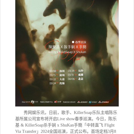
秀网娱乐讯，
日前，歌手、KillerSoap乐队主唱陈乐
基所属公司宣布将开启Live show春季巡演。今日，陈乐
基 & KillerSoap杀手锏 x ShuKan手簡「中转直飞 Flight
Via Transfer」2024全国巡演，正式公布。首场定档3月8