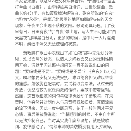
术家夏永康，以及MV教父林炳存合作。专辑的第一波主
打单曲《白夜》，由李绰雄亲自填词，曲世聪谱曲，歌
曲长约4分半，有如萧敬腾演绎独白，歌名所说的“白夜”
也称为“永昼”，是靠近北极圈的地区如挪威特有的天文
现象，午夜里会出现不落的太阳。歌词别具巧思，用“夜
里有日，日里有夜”的“白夜”做比喻，写人生不可能如“白
天黑夜”那样黑白分明，更多的时候，是中间一大片混沌
不明，纠缠不清又无法梳理的状态。
萧敬腾在歌曲中表现出了如“白夜”那种无法划分清
晰、难以言喻的状态，以情人之间欲言又止的戏剧性瞬
间开始，沉默里闪过那些想问又一直不敢说出口的问
题：“要吗或是不要”、“爱吗或是不爱”？《白夜》以小见
大，唱尽想要安抚又无法安抚、难以割舍但又难以继续
的痛感。萧敬腾在配唱时，尝试着改变唱法，从过去的
外放，调整成较为沉稳内敛的诠释，柔软中带着坚韧。
然而，这首歌细腻的词句与弦律也触动了萧敬腾，在录
音时，他突然背对制作人与录音师将脸捂着，真情流露
的流下泪来，因此一度中断录音，花了一段时间才平复
心情，事后萧敬腾说道：“当情感到的时候，不由自主所
以无法控制自己，当时其实我什麼都没想，就是被歌
词、旋律感动了。”情绪丰沛的萧敬腾没有用哭腔演绎，