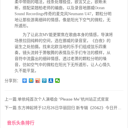
柔中带刚的唱法，线条处理极佳，欲言又止，欲断未
断，搭配梁翘柏老师的编曲，以及录音地挪威Ocean
Sound Recordings传奇的麦克风Neumann U47，颗粒分明
地让那些游离细碎的情感，像是阳光下空气的微粒，无
所遁形。
为了让此次MV能更聚焦在歌曲本身的情感，导演将
场景拉回纯粹的空间，选在挪威的录音室，《白夜》的
诞生之处拍摄。找来北欧当地的乐手们组成弦乐四重
奏，镜头流转于萧敬腾的表情及乐手们专注的模样，从
音符中流露出的细碎情感，透过老萧的颗粒分明的嗓
音，彷如空气中的微粒在阳光下无所遁形，让人心情久
久不能平复。
分享到：
上一篇:
单依纯首次个人演唱会 “Please Me”杭州站正式官宣
下一篇:
东方神起将于12月26日华丽回归 新专辑《20&2》今日开启预售
音乐头条排行