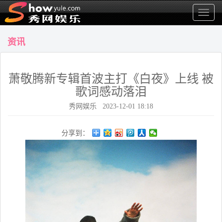
显
示
菜
资讯
单
萧敬腾新专辑首波主打《白夜》上线 被
歌词感动落泪
秀网娱乐 2023-12-01 18:18
分享到：