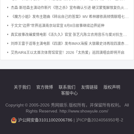
杰森·斯坦森主演动作新片《怒之杀》宣布确认引进 硬汉蒙冤解恨复仇火力全开
《魔方小姐》发布主题曲《转出自己的答案》MV 希林娜依高倾情献唱七旬奶奶勇敢逐梦
于文文“边界”世界巡演南京站官宣 8月8日故事继续边界延伸
真实故事改编爱情电影《活久久》官宣 张艺凡陈立农用音乐与爱对抗生命倒计时
刘烨王雷于适等主演电影《四渡》发布IMAX海报 大银幕史诗再现四渡赤水的军事奇迹
艾热AIR&王以太首次体育馆官宣！2026「太热爱」巡回演唱会即将开启
关于我们
官方微博
联系我们
友情链接
版权声明
客服中心
Copyright © 2005-2026 秀网娱乐 版权所有，并保留所有权利。 All
Rights Reserved. http://www.showyule.com/
沪公网安备31011002006786
|
沪ICP备2024056950号-2