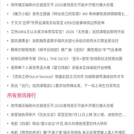
周传雄压轴荆州古城音乐节 2026首场音乐节故乡开唱引爆大合唱
《魔方小姐》发布主题曲《转出自己的答案》MV 希林娜依高倾情献唱七旬奶奶勇敢逐梦
于文文“边界”世界巡演南京站官宣 8月8日故事继续边界延伸
艾热AIR&王以太首次体育馆官宣！2026「太热爱」巡回演唱会即将开启
国风遇黄金！翁航融陈姿携手国风女团七朵组合助阵水贝黄金星动日
腾格尔献唱电影《绵羊侦探团》推广曲《送别》 魔性唱出“羊”气反差萌
姚琛玩转新专辑《ROLL THE DICE》 “音乐+游戏”双线新玩法惊艳出圈
曾舜晞个人首张粤语大碟《夏日戏剧》多版本实体画胶开启预售
《须臾之桥Out of Service》限量彩胶正式问世 刘胡轶钢琴演绎创作才华
张远「远行」巡回演唱会5.1重庆站热辣出发，下一站上海生日双场见
所有资讯排行
周传雄压轴荆州古城音乐节 2026首场音乐节故乡开唱引爆大合唱
周星驰执导新片《功夫女足》官宣定档7月11日上映 张小斐、迪丽热巴、张艺兴领衔主演
电影《四渡》释出“遵义会议”片花 观众共情绝境里的伟大转折
电影《愤怒的老虎》曝“不速之客”版先导预告 朱正廷蒋梦婕上演人性博弈