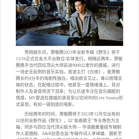
秀网娱乐讯，
萧敬腾2023年全新专辑《野生》将于
12/16正式在各大平台数位/实体发行。相隔近两年，萧敬
腾携手当代四位顶尖大师前进9000公里外的挪威，进行
一场史无前例的音乐实验。首波主打《白夜》，是萧敬
腾长约4分半的戏剧性独白，唱出欲言又止，难以梳理言
喻的状态，在配唱过程中，他甚至一度情绪涌上，背对
制作人及录音师流下泪来；为让乐迷专注在音乐细腻的
情感，MV更选在挪威的录音室以空间中的Live Session形
式呈现，有如一镜到底的电影。
历经两年的时间，萧敬腾将于2023年12月交出有别
以往的全新作品《野生》，以“金曲歌王”专业角色为主
轴，同步与四位当代顶尖级大师— 华语圈重量级专辑制
作人梁翘柏、A&R创意总监/专辑作词人李绰雄、摄影艺