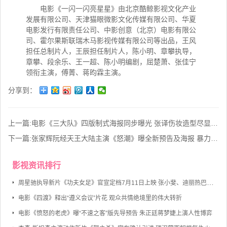
电影《一闪一闪亮星星》由北京酷鲸影视文化产业
发展有限公司、天津猫眼微影文化传媒有限公司、华夏
电影发行有限责任公司、中影创意（北京）电影有限公
司、霍尔果斯联瑞木马影视传媒有限公司等出品，王风
担任总制片人，王辰担任制片人，陈小明、章攀执导，
章攀、段余乐、王一超、陈小明编剧，屈楚萧、张佳宁
领衔主演，傅菁、蒋昀霖主演。
分享到：
上一篇:
电影《三大队》四版制式海报同步曝光 张译伤妆造型尽显落寞
下一篇:
张家辉阮经天王大陆主演《怒潮》曝全新预告及海报 暴力猎杀撕开犯罪产业链
影视资讯排行
周星驰执导新片《功夫女足》官宣定档7月11日上映 张小斐、迪丽热巴、张艺兴领衔主演
电影《四渡》释出“遵义会议”片花 观众共情绝境里的伟大转折
电影《愤怒的老虎》曝“不速之客”版先导预告 朱正廷蒋梦婕上演人性博弈