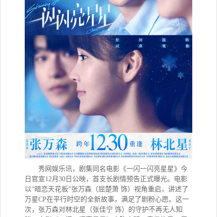
秀网娱乐讯，
剧集同名电影《一闪一闪亮星星》今
日官宣12月30日公映，首支长剧情预告正式曝光。电影
以“暗恋天花板”张万森（屈楚萧 饰）视角重启，讲述了
万星CP在平行时空的全新故事，满足了剧粉心愿。这一
次，张万森对林北星（张佳宁 饰）的守护不再无人知