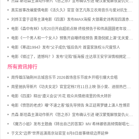
杰森·斯坦森主演动作新片《怒之杀》宣布确认引进 硬汉蒙冤解恨复仇火力全开
真实故事改编爱情电影《活久久》官宣 张艺凡陈立农用音乐与爱对抗生命倒计时
刘烨王雷于适等主演电影《四渡》发布IMAX海报 大银幕史诗再现四渡赤水的军事奇迹
电影《森中有林》5月20日开启超前点映 终极预告于和伟高圆圆老年妆首度曝光
电影《一个男人和一个女人》预售开启曝终极预告 黄渤倪妮上演“无关爱情的邂逅”
电影《寒战1994》发布“父子成仇”版后告片 首富家族权斗尺度惊人
电影《错过了，遗憾吗？》发布“沦陷”版海报 庄达菲王安宇深情相拥定格心动瞬间
所有资讯排行
周传雄压轴荆州古城音乐节 2026首场音乐节故乡开唱引爆大合唱
周星驰执导新片《功夫女足》官宣定档7月11日上映 张小斐、迪丽热巴、张艺兴领衔主演
电影《四渡》释出“遵义会议”片花 观众共情绝境里的伟大转折
电影《愤怒的老虎》曝“不速之客”版先导预告 朱正廷蒋梦婕上演人性博弈
杰森·斯坦森主演动作新片《怒之杀》宣布确认引进 硬汉蒙冤解恨复仇火力全开
《魔方小姐》发布主题曲《转出自己的答案》MV 希林娜依高倾情献唱七旬奶奶勇敢逐梦
于文文“边界”世界巡演南京站官宣 8月8日故事继续边界延伸