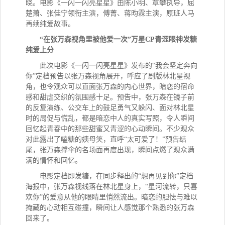
晓。电影《一闪一闪亮星星》由陈小明、章攀执导，屈
楚萧、张佳宁领衔主演，傅菁、蒋昀霖主演，原班人马
再续纯爱故事。
“在张万森视角里被他爱一次”万星CP青涩眼神发糖
纯爱上分
此次电影《一闪一闪亮星星》发布的“我会坚定奔向
你”定档预告以张万森视角展开，呼应了剧版林北星视
角，也令观众可以直面张万森的内心世界，暗恋的宿命
感和甜虐交织的氛围感十足。预告中，张万森在镜子前
的反复演练、公交车上的鼓足勇气又躲闪、面对林北星
时的局促与慌乱，都是暗恋中人的真实写照，令人瞬间
回忆起青春中的那些甜蜜又青涩的心动瞬间。不少观众
对此露出了嗑糖的姨母笑，直呼“太可爱了！”预告结
尾，张万森撑伞的名场面再度出现，瞬间点燃了观众满
满的情怀和回忆。
电影定档即发糖，在同步释出的“想再见到你”定档
海报中，张万森视线落在林北星身上，“星河流转，只喜
欢你”的爱意从他的眼睛里悄然流出。暗恋的胆怯与难以
掩藏的心动相互碰撞，瞬间让人感觉那个熟悉的张万森
回来了。