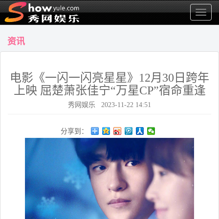
显
示
菜
资讯
单
电影《一闪一闪亮星星》12月30日跨年
上映 屈楚萧张佳宁“万星CP”宿命重逢
秀网娱乐 2023-11-22 14:51
分享到：