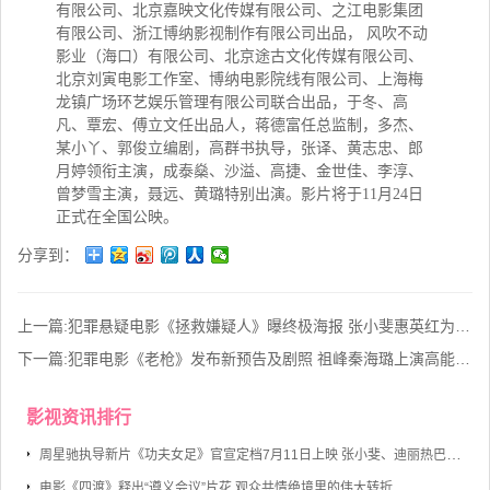
有限公司、北京嘉映文化传媒有限公司、之江电影集团
有限公司、浙江博纳影视制作有限公司出品， 风吹不动
影业（海口）有限公司、北京途古文化传媒有限公司、
北京刘寅电影工作室、博纳电影院线有限公司、上海梅
龙镇广场环艺娱乐管理有限公司联合出品，于冬、高
凡、覃宏、傅立文任出品人，蒋德富任总监制，多杰、
某小丫、郭俊立编剧，高群书执导，张译、黄志忠、郎
月婷领衔主演，成泰燊、沙溢、高捷、金世佳、李淳、
曾梦雪主演，聂远、黄璐特别出演。影片将于11月24日
正式在全国公映。
分享到：
上一篇:
犯罪悬疑电影《拯救嫌疑人》曝终极海报 张小斐惠英红为母更刚硬碰硬
下一篇:
犯罪电影《老枪》发布新预告及剧照 祖峰秦海璐上演高能“眼神杀”
影视资讯排行
周星驰执导新片《功夫女足》官宣定档7月11日上映 张小斐、迪丽热巴、张艺兴领衔主演
电影《四渡》释出“遵义会议”片花 观众共情绝境里的伟大转折