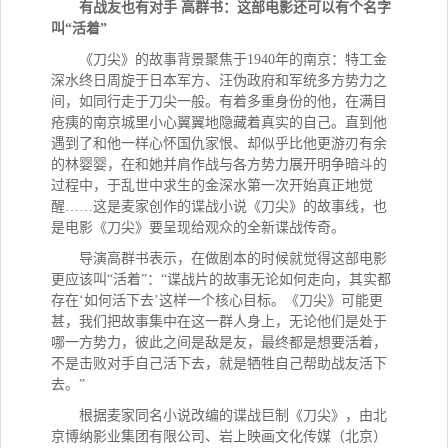
有战友也有对手 高群书：这部电影还可以有个名字
叫“活着”
《刀尖》的故事背景聚焦于1940年的南京：特工金
深水终日周旋于日本军方、汪伪政府和军统多方势力之
间，如同行走于刀尖一般。有着多重身份的他，在满目
疮痍的南京城里小心翼翼地隐藏着真实的自己。直到他
遇到了和他一样心怀国仇家恨、却似乎比他更游刃有余
的林婴婴，在和她并肩作战与各方势力展开明争暗斗的
过程中，于乱世中求生的金深水第一次开始真正地觉
醒……这是麦家创作的谍战小说《刀尖》的故事线，也
是电影《刀尖》要呈现给观众的全新谍战传奇。
导演高群书表示，在做剧本的时候就觉得这部电影
更应该叫“活着”：“谍战片的故事无论如何走向，其实都
存在‘如何活下去’这样一个核心目标。《刀尖》可能更
甚，我们把故事集中在这一群人身上，无论他们是处于
哪一方势力，彼此之间是敌是友，最终都是想要活着，
不是击败对手自己活下去，就是牺牲自己帮助战友活下
去。”
根据麦家同名小说改编的谍战巨制《刀尖》，由北
京博纳影业集团有限公司、岩上映画文化传媒（北京）