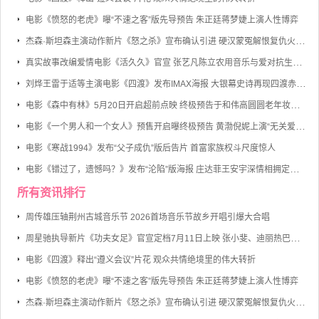
电影《愤怒的老虎》曝“不速之客”版先导预告 朱正廷蒋梦婕上演人性博弈
杰森·斯坦森主演动作新片《怒之杀》宣布确认引进 硬汉蒙冤解恨复仇火力全开
真实故事改编爱情电影《活久久》官宣 张艺凡陈立农用音乐与爱对抗生命倒计时
刘烨王雷于适等主演电影《四渡》发布IMAX海报 大银幕史诗再现四渡赤水的军事奇迹
电影《森中有林》5月20日开启超前点映 终极预告于和伟高圆圆老年妆首度曝光
电影《一个男人和一个女人》预售开启曝终极预告 黄渤倪妮上演“无关爱情的邂逅”
电影《寒战1994》发布“父子成仇”版后告片 首富家族权斗尺度惊人
电影《错过了，遗憾吗？》发布“沦陷”版海报 庄达菲王安宇深情相拥定格心动瞬间
所有资讯排行
周传雄压轴荆州古城音乐节 2026首场音乐节故乡开唱引爆大合唱
周星驰执导新片《功夫女足》官宣定档7月11日上映 张小斐、迪丽热巴、张艺兴领衔主演
电影《四渡》释出“遵义会议”片花 观众共情绝境里的伟大转折
电影《愤怒的老虎》曝“不速之客”版先导预告 朱正廷蒋梦婕上演人性博弈
杰森·斯坦森主演动作新片《怒之杀》宣布确认引进 硬汉蒙冤解恨复仇火力全开