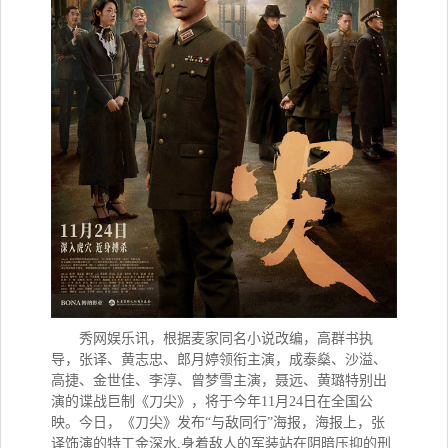
秀网娱乐讯，
根据麦家同名小说改编，高群书执
导，张译、黄志忠、郎月婷领衔主演，成泰燊、沙溢、
高捷、金世佳、李淳、曾梦雪主演，聂远、黄璐特别出
演的谍战巨制《刀尖》，将于今年11月24日在全国公
映。今日，《刀尖》发布“与敌同行”海报，海报上，张
译饰演的特工金深水,身着敌人的军装站在阴暗压抑的刑