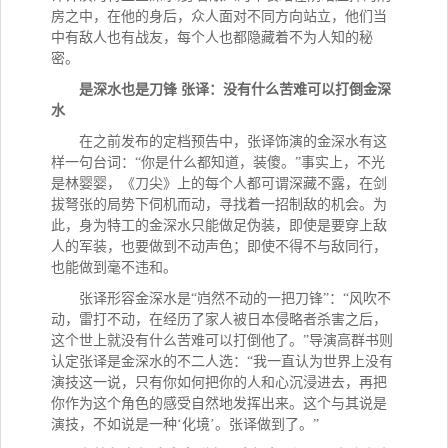
房之中，在他的身后，众人面对不同方向站立，他们当
中有敌人也有战友，每个人也都隐藏着不为人知的秘
密。
是深水也是刀锋 张译：没有什么苦难可以打倒金深
水
在之前发布的定档预告中，张译饰演的金深水有这
样一句台词：“你是什么都知道，装傻。”事实上，不光
是林婴婴，《刀尖》上的每个人都可谓深藏不露，在剑
拔弩张的局势下伺机而动，寻找着一招制敌的机会。为
此，身为特工的金深水只能做足伪装，即使是要穿上敌
人的军装，也要做到不动声色；即使不得不与敌同行，
也能做到毫不违和。
张译形容金深水是“岿然不动的一把刀锋”：“风吹不
动，雷打不动，在经历了家人被日本侵略者杀害之后，
这个世上就没有什么苦难可以打倒他了。”导演高群书则
认定张译是金深水的不二人选：“我一直认为世界上没有
演技这一说，只有你如何把你的人和心沉浸进去，再把
你作为这个角色的感受自然地发挥出来。这个与其说是
演技，不如说是一种‘化境’。张译做到了。”