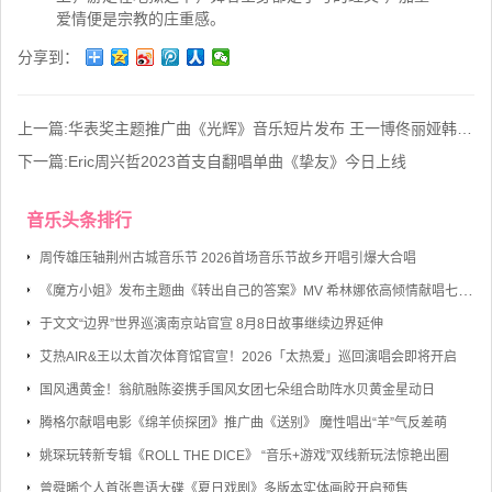
爱情便是宗教的庄重感。
分享到：
上一篇:
华表奖主题推广曲《光辉》音乐短片发布 王一博佟丽娅韩庚等65位影人献唱
下一篇:
Eric周兴哲2023首支自翻唱单曲《挚友》今日上线
音乐头条排行
周传雄压轴荆州古城音乐节 2026首场音乐节故乡开唱引爆大合唱
《魔方小姐》发布主题曲《转出自己的答案》MV 希林娜依高倾情献唱七旬奶奶勇敢逐梦
于文文“边界”世界巡演南京站官宣 8月8日故事继续边界延伸
艾热AIR&王以太首次体育馆官宣！2026「太热爱」巡回演唱会即将开启
国风遇黄金！翁航融陈姿携手国风女团七朵组合助阵水贝黄金星动日
腾格尔献唱电影《绵羊侦探团》推广曲《送别》 魔性唱出“羊”气反差萌
姚琛玩转新专辑《ROLL THE DICE》 “音乐+游戏”双线新玩法惊艳出圈
曾舜晞个人首张粤语大碟《夏日戏剧》多版本实体画胶开启预售