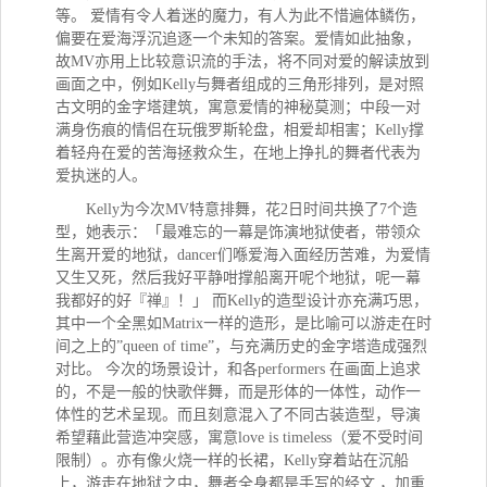
等。 爱情有令人着迷的魔力，有人为此不惜遍体鳞伤，
偏要在爱海浮沉追逐一个未知的答案。爱情如此抽象，
故MV亦用上比较意识流的手法，将不同对爱的解读放到
画面之中，例如Kelly与舞者组成的三角形排列，是对照
古文明的金字塔建筑，寓意爱情的神秘莫测；中段一对
满身伤痕的情侣在玩俄罗斯轮盘，相爱却相害；Kelly撑
着轻舟在爱的苦海拯救众生，在地上挣扎的舞者代表为
爱执迷的人。
Kelly为今次MV特意排舞，花2日时间共换了7个造
型，她表示：「最难忘的一幕是饰演地狱使者，带领众
生离开爱的地狱，dancer们喺爱海入面经历苦难，为爱情
又生又死，然后我好平静咁撑船离开呢个地狱，呢一幕
我都好的好『禅』！」 而Kelly的造型设计亦充满巧思，
其中一个全黑如Matrix一样的造形，是比喻可以游走在时
间之上的”queen of time”，与充满历史的金字塔造成强烈
对比。 今次的场景设计，和各performers 在画面上追求
的，不是一般的快歌伴舞，而是形体的一体性，动作一
体性的艺术呈现。而且刻意混入了不同古装造型，导演
希望藉此营造冲突感，寓意love is timeless（爱不受时间
限制）。亦有像火烧一样的长裙，Kelly穿着站在沉船
上，游走在地狱之中，舞者全身都是手写的经文 ，加重