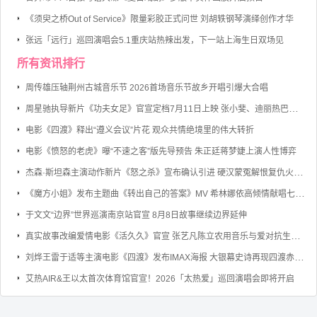
《须臾之桥Out of Service》限量彩胶正式问世 刘胡轶钢琴演绎创作才华
张远「远行」巡回演唱会5.1重庆站热辣出发，下一站上海生日双场见
所有资讯排行
周传雄压轴荆州古城音乐节 2026首场音乐节故乡开唱引爆大合唱
周星驰执导新片《功夫女足》官宣定档7月11日上映 张小斐、迪丽热巴、张艺兴领衔主演
电影《四渡》释出“遵义会议”片花 观众共情绝境里的伟大转折
电影《愤怒的老虎》曝“不速之客”版先导预告 朱正廷蒋梦婕上演人性博弈
杰森·斯坦森主演动作新片《怒之杀》宣布确认引进 硬汉蒙冤解恨复仇火力全开
《魔方小姐》发布主题曲《转出自己的答案》MV 希林娜依高倾情献唱七旬奶奶勇敢逐梦
于文文“边界”世界巡演南京站官宣 8月8日故事继续边界延伸
真实故事改编爱情电影《活久久》官宣 张艺凡陈立农用音乐与爱对抗生命倒计时
刘烨王雷于适等主演电影《四渡》发布IMAX海报 大银幕史诗再现四渡赤水的军事奇迹
艾热AIR&王以太首次体育馆官宣！2026「太热爱」巡回演唱会即将开启