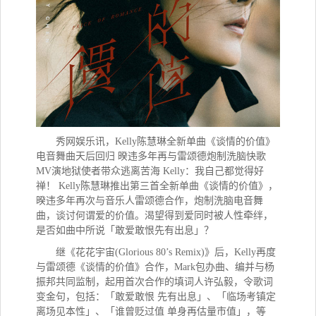
秀网娱乐讯，
Kelly陈慧琳全新单曲《谈情的价值》
电音舞曲天后回归 暌违多年再与雷颂德炮制洗脑快歌
MV演地狱使者带众逃离苦海 Kelly：我自己都觉得好
禅！ Kelly陈慧琳推出第三首全新单曲《谈情的价值》，
暌违多年再次与音乐人雷颂德合作，炮制洗脑电音舞
曲，谈讨何谓爱的价值。渴望得到爱同时被人性牵绊，
是否如曲中所说「敢爱敢恨先有出息」？
继《花花宇宙(Glorious 80’s Remix)》后，Kelly再度
与雷颂德《谈情的价值》合作，Mark包办曲、编并与杨
振邦共同监制，起用首次合作的填词人许弘毅，令歌词
变金句，包括：「敢爱敢恨 先有出息」、「临场考镇定
离场见本性」、「谁曾贬过值 单身再估量市值」，等