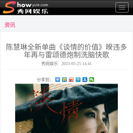
显
示
菜
资讯
单
陈慧琳全新单曲《谈情的价值》暌违多
年再与雷颂德炮制洗脑快歌
秀网娱乐 2023-05-25 14:41
分享到：