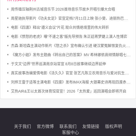
周传雄压轴荆州古城音乐节 2026首场音乐节故乡开唱引爆大合唱
周星驰执导新片《功夫女足》官宣定档7月11日上映 张小斐、迪丽热巴、张艺兴领衔主演
电影《四渡》释出“遵义会议”片花 观众共情绝境里的伟大转折
电影《愤怒的老虎》曝“不速之客”版先导预告 朱正廷蒋梦婕上演人性博弈
杰森·斯坦森主演动作新片《怒之杀》宣布确认引进 硬汉蒙冤解恨复仇火力全开
《魔方小姐》发布主题曲《转出自己的答案》MV 希林娜依高倾情献唱七旬奶奶勇敢逐梦
于文文“边界”世界巡演南京站官宣 8月8日故事继续边界延伸
真实故事改编爱情电影《活久久》官宣 张艺凡陈立农用音乐与爱对抗生命倒计时
刘烨王雷于适等主演电影《四渡》发布IMAX海报 大银幕史诗再现四渡赤水的军事奇迹
艾热AIR&王以太首次体育馆官宣！2026「太热爱」巡回演唱会即将开启
关于我们
官方微博
联系我们
友情链接
版权声明
客服中心