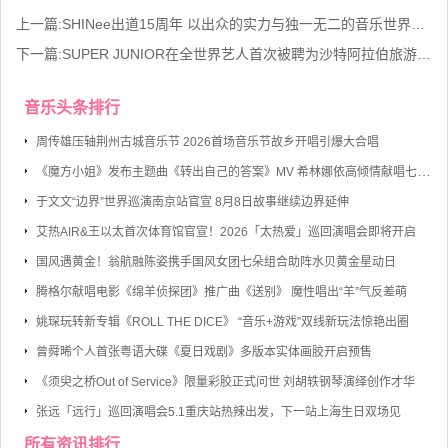
上一篇:
SHINee出道15周年 以出众的实力与独一无二的音乐世界彰显闪亮的存在感
下一篇:
SUPER JUNIOR在全世界艺人首次被聘为沙特阿拉伯旅游厅宣传大使
音乐头条排行
周传雄压轴荆州古城音乐节 2026首场音乐节故乡开唱引爆大合唱
《魔方小姐》发布主题曲《转出自己的答案》MV 希林娜依高倾情献唱七旬奶奶勇敢逐梦
于文文“边界”世界巡演南京站官宣 8月8日故事继续边界延伸
艾热AIR&王以太首次体育馆官宣！2026「太热爱」巡回演唱会即将开启
国风遇黄金！翁航融陈姿携手国风女团七朵组合助阵水贝黄金星动日
腾格尔献唱电影《绵羊侦探团》推广曲《送别》 魔性唱出“羊”气反差萌
姚琛玩转新专辑《ROLL THE DICE》 “音乐+游戏”双线新玩法惊艳出圈
曾舜晞个人首张粤语大碟《夏日戏剧》多版本实体画胶开启预售
《须臾之桥Out of Service》限量彩胶正式问世 刘胡轶钢琴演绎创作才华
张远「远行」巡回演唱会5.1重庆站热辣出发，下一站上海生日双场见
所有资讯排行