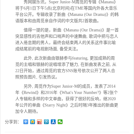
秀网娱乐讯，
Super Junior-M
周觅的专辑《
Manana》
将于
6月1日下午5点
(北京时间
)在TME
等国内外各大音乐
平台公开。专辑
收
录了新曲《
Manana (Our Drama)》的
韩
语版本和由周觅亲自作词的中文版共
2首歌曲。
值得一提的是，新曲《
Manana (Our Drama)》是一首
突
显感性的吉他声和口哨声的中速舞曲
, 歌
词中把与恋人
进入倦怠期的男人，最终会结束两人的关系这件事比喻
成结尾前的电视剧场面
,
备受关注。
此外
, 此次新曲由
银赫参与f
eaturing, 更加成熟的
周
觅的主唱和银赫的说唱增添了魅力
, 在新曲
发表之前
,
从
22日
开始，通过周觅的官方
SNS
账号依次公开了两人合
照预告图片
,
引发热议。
另外
,
周觅
作为
Super Junior-M
的
成
员
，
发表了
2014
年《Rewind》和2016年《What's Your Number?》等2
张个
人专辑和多样的中文单曲
，
获得了很好的反响
，
继
2020
年公
开的单曲《
Starry Night》之后
时隔
3年推出的新曲更
加令人期待。
分享到：