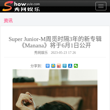
显
示
菜
资讯
单
Super Junior-M周觅时隔3年的新专辑
《Manana》将于6月1日公开
秀网娱乐 2023-05-23 17:26
分享到：