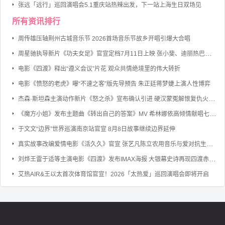
张远「远行」巡回演唱会5.1重庆站热辣出发，下一站上海生日双场见
所有资讯排行
周传雄压轴荆州古城音乐节 2026首场音乐节故乡开唱引爆大合唱
周星驰执导新片《功夫女足》官宣定档7月11日上映 张小斐、迪丽热巴、张艺兴领衔主演
电影《四渡》释出“遵义会议”片花 观众共情绝境里的伟大转折
电影《愤怒的老虎》曝“不速之客”版先导预告 朱正廷蒋梦婕上演人性博弈
杰森·斯坦森主演动作新片《怒之杀》宣布确认引进 硬汉蒙冤解恨复仇火力全开
《魔方小姐》发布主题曲《转出自己的答案》MV 希林娜依高倾情献唱七旬奶奶勇敢逐梦
于文文“边界”世界巡演南京站官宣 8月8日故事继续边界延伸
真实故事改编爱情电影《活久久》官宣 张艺凡陈立农用音乐与爱对抗生命倒计时
刘烨王雷于适等主演电影《四渡》发布IMAX海报 大银幕史诗再现四渡赤水的军事奇迹
艾热AIR&王以太首次体育馆官宣！2026「太热爱」巡回演唱会即将开启