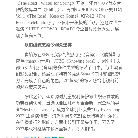
《The Road
: Winter for Spring》开始，还有与UV首次合
作的数码单曲《Riding》、再到S
UPER JUNIOR
正规11辑
Vol.1《The Road
: Keep on Going》和Vol.2《The
Road
:
Celebration》，不仅带来积极的活跃，还通过世界
巡演“S
UPER SHOW 9 : ROAD
” 令全世界歌迷喜爱，展
现了超高人气。
以超级综艺感令观众爆笑
崔始源在SBS《我家的熊孩子》(音译
)
、《脱掉鞋子
恢单4men》(音译
)
、JTBC《Knowing
bros》、tvN《山友
都市女人们》(音译
)
等多种类型的综艺节目中，与出演者
们默契配合，还展现了特有的充满Sense的口才和幽默魅
力，完成了自己的角色，以“超级”的综艺感给电视机前
的观众带来笑声。
除此之外，崔始源对儿童权利保护做出积极贡献的
功劳得到认可，当选联合国儿童基金会新一代全球领导
者“Next Generation”，成为全球创业庆典“Try Everything
2022”主题演讲者、海外时尚杂志封面模特等多种角色，
在传播善行的影响力方面也起到了带头作用，预告了
2023年也将继续在多方面努力，令人期待。