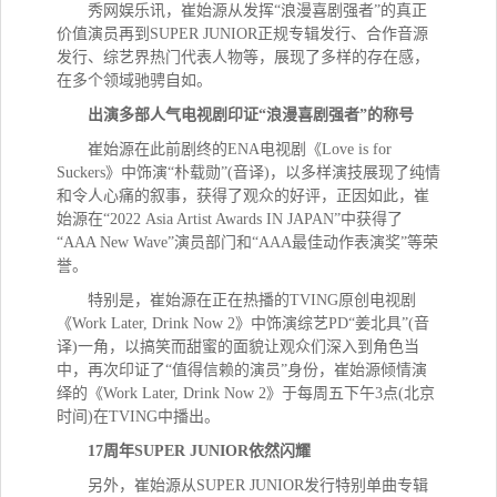
秀网娱乐讯，
崔始源从发挥“浪漫喜剧强者”的真正
价值演员再到
SUPER JUNIOR
正规专辑发行、合作音源
发行、综艺界热门代表人物等，展现了多样的存在感，
在多个领域驰骋自如。
出演多部人气电视剧印证“浪漫喜剧强者”的称号
崔始源在此前剧终的ENA电视剧《Love is for
Suckers》中饰演“朴载勋”(音译
)
，以多样演技展现了纯情
和令人心痛的叙事，获得了观众的好评，正因如此，崔
始源在“2022 Asia Artist Awards IN JAPAN”中获得了
“AAA New Wave”演员部门和“AA
A
最佳动作表演奖”等荣
誉。
特别是，崔始源在正在热播的TVING原创电视剧
《Work Later, Drink Now 2》中饰演综艺PD“姜北具”
(
音
译
)
一角，以搞笑而甜蜜的面貌让观众们深入到角色当
中，再次印证了“值得信赖的演员”身份，崔始源倾情演
绎的《Work Later, Drink Now 2》于每周五下午3点(北京
时间
)
在TVING中播出。
17周年S
UPER JUNIOR
依然闪耀
另外，崔始源从
SUPER JUNIOR
发行特别单曲专辑