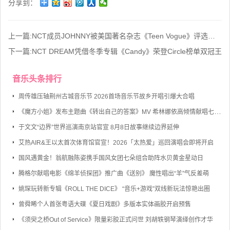
分享到：
上一篇:
NCT成员JOHNNY被美国著名杂志《Teen Vogue》评选为“年度最佳红毯造型”
下一篇:
NCT DREAM凭借冬季专辑《Candy》荣登Circle榜单双冠王
音乐头条排行
周传雄压轴荆州古城音乐节 2026首场音乐节故乡开唱引爆大合唱
《魔方小姐》发布主题曲《转出自己的答案》MV 希林娜依高倾情献唱七旬奶奶勇敢逐梦
于文文“边界”世界巡演南京站官宣 8月8日故事继续边界延伸
艾热AIR&王以太首次体育馆官宣！2026「太热爱」巡回演唱会即将开启
国风遇黄金！翁航融陈姿携手国风女团七朵组合助阵水贝黄金星动日
腾格尔献唱电影《绵羊侦探团》推广曲《送别》 魔性唱出“羊”气反差萌
姚琛玩转新专辑《ROLL THE DICE》 “音乐+游戏”双线新玩法惊艳出圈
曾舜晞个人首张粤语大碟《夏日戏剧》多版本实体画胶开启预售
《须臾之桥Out of Service》限量彩胶正式问世 刘胡轶钢琴演绎创作才华