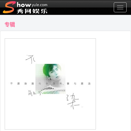
显
示
菜
专辑
单