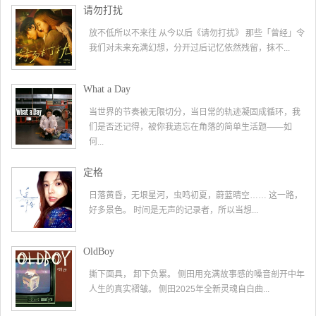
请勿打扰
放不低所以不来往 从今以后《请勿打扰》 那些「曾经」令
我们对未来充满幻想，分开过后记忆依然残留，抹不...
What a Day
当世界的节奏被无限切分，当日常的轨迹凝固成循环，我
们是否还记得，被你我遗忘在角落的简单生活题——如
何...
定格
日落黄昏，无垠星河，虫鸣初夏，蔚蓝晴空…… 这一路，
好多景色。 时间是无声的记录者，所以当想...
OldBoy
撕下面具， 卸下负累。 侧田用充满故事感的嗓音剖开中年
人生的真实褶皱。 侧田2025年全新灵魂自白曲...