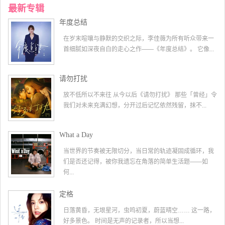
最新专辑
年度总结
在岁末喧嚷与静默的交织之际，李佳薇为所有听众带来一
首细腻如深夜自白的走心之作——《年度总结》。 它像...
请勿打扰
放不低所以不来往 从今以后《请勿打扰》 那些「曾经」令
我们对未来充满幻想，分开过后记忆依然残留，抹不...
What a Day
当世界的节奏被无限切分，当日常的轨迹凝固成循环，我
们是否还记得，被你我遗忘在角落的简单生活题——如
何...
定格
日落黄昏，无垠星河，虫鸣初夏，蔚蓝晴空…… 这一路，
好多景色。 时间是无声的记录者，所以当想...